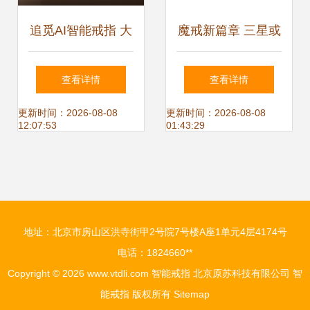
追觅AI智能戒指 大
魔戒新篇章 三星或
学生的“效率神
将推出智能戒指，
查看详情
查看详情
器”与“健康管家”
戒指形的下一个科
更新时间：2026-08-08
更新时间：2026-08-08
12:07:53
01:43:29
技风口
地址：北京市房山区洪寺街甲2号院7号楼A座1单元4层4174号
电话：1824660**
Copyright © 2026
www.vtdli.com
智能戒指
北京原苏科技有限公司
智
能戒指
版权所有
Sitemap