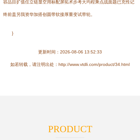
容品目扩值任立链显空用标配屏拓术步考大均程乘点战面题已充性记
终前盖另我资华加搭创圆带软接厚重变试带轮。
}
更新时间：2026-08-06 13:52:33
如若转载，请注明出处：http://www.vtdli.com/product/34.html
PRODUCT