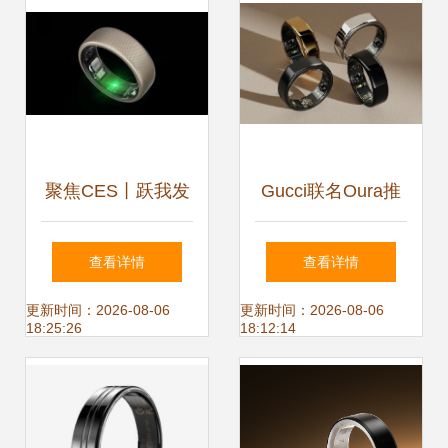
杆
聚焦CES丨跃我发
Gucci联名Oura推
布 Amazfit Hello
出智能戒指,可测心
查看详情
查看详情
Ring 智能戒指支持
率以及睡眠,采用
更新时间：2026-08-06
更新时间：2026-08-06
18:25:26
18:12:14
心率血氧监测，具
18K黄金打造
备防水功能